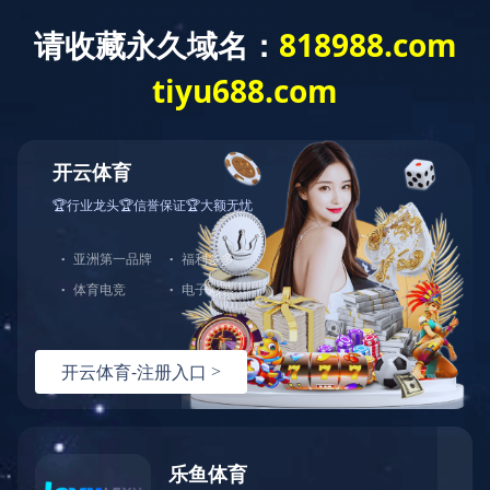
乐鱼在线登陆入口
网站乐鱼在线登陆
乐鱼在线登陆入口-
产品中心
乐鱼
入口
乐鱼(中国)